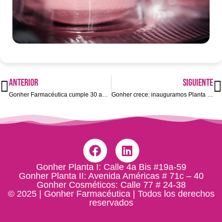
ANTERIOR
SIGUIENTE
Gonher Farmacéutica cumple 30 años: Tres décadas de innovación en la producción de medicamentos
Gonher crece: inauguramos Planta 3 y Planta 4 para un futuro más grande
Gonher Planta I: Calle 4a Bis #19a-59
Gonher Planta II: Avenida Américas # 71c – 40
Gonher Cosméticos: Calle 77 # 24-38
© 2025 | Gonher Farmacéutica | Todos los derechos
reservados