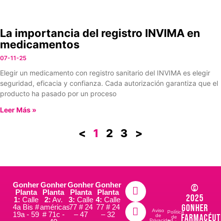
La importancia del registro INVIMA en
medicamentos
07-11-25
Elegir un medicamento con registro sanitario del INVIMA es elegir
seguridad, eficacia y confianza. Cada autorización garantiza que el
producto ha pasado por un proceso
Leer Más »
<
1
2
3
>
Gonher
Gonher
Gonher
Gonher
©
Planta
Planta
Planta
Planta
2025
1:
Calle
2:
Av.
3:
Calle
4:
Calle
Gonher
4a Bis #
américas
77 # 24
77 # 24
Aviso
Política
19a - 59
# 71c -
– 47
– 32
Farmacéut
de
de
Privacidad