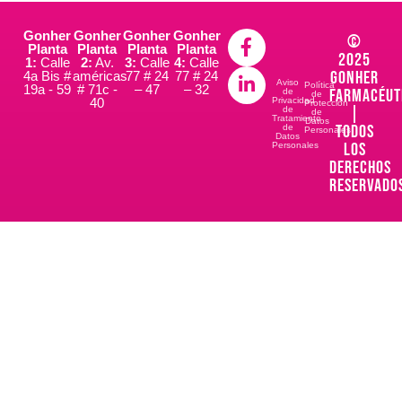
Gonher
Gonher
Gonher
Gonher
©
Planta
Planta
Planta
Planta
2025
1:
Calle
2:
Av.
3:
Calle
4:
Calle
Gonher
4a Bis #
américas
77 # 24
77 # 24
Aviso
Política
19a - 59
# 71c -
– 47
– 32
Farmacéut
de
de
40
Privacidad
Protección
|
de
de
Tratamiento
Datos
Todos
de
Personales
Datos
los
Personales
derechos
reservado