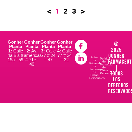
<
1
2
3
>
Gonher
Gonher
Gonher
Gonher
©
Planta
Planta
Planta
Planta
2025
1:
Calle
2:
Av.
3:
Calle
4:
Calle
Gonher
4a Bis #
américas
77 # 24
77 # 24
Aviso
Política
19a - 59
# 71c -
– 47
– 32
Farmacéut
de
de
40
Privacidad
Protección
|
de
de
Tratamiento
Datos
Todos
de
Personales
Datos
los
Personales
derechos
reservado